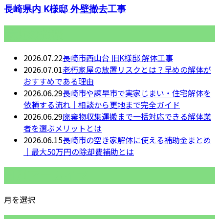
長崎県内 K様邸 外壁撤去工事
最近の投稿
2026.07.22
長崎市西山台 旧K様邸 解体工事
2026.07.01
老朽家屋の放置リスクとは？早めの解体が
おすすめである理由
2026.06.29
長崎市や諫早市で実家じまい・住宅解体を
依頼する流れ｜相談から更地まで完全ガイド
2026.06.29
廃棄物収集運搬まで一括対応できる解体業
者を選ぶメリットとは
2026.06.15
長崎市の空き家解体に使える補助金まとめ
｜最大50万円の除却費補助とは
月別アーカイブ
月を選択